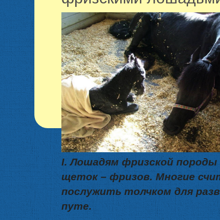
I. Лошадям фризской пород
щеток – фризов. Многие сч
послужить толчком для разв
путе.