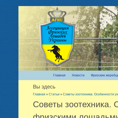
Перейти к основному содержанию
Главная
Новости
Фризские жеребц
Вы здесь
Главная
»
Статьи
»
Советы зоотехника. Особенности у
Советы зоотехника. 
фризскими лошадьм