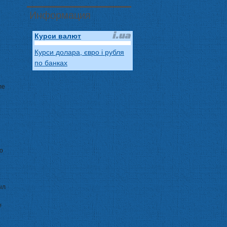
Информация
Курси валют
Курси долара, євро і рубля
по банках
ле
о
ыл
е