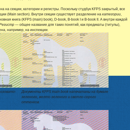
а на секции, категории и регистры. Поскольку студбук KFPS закрытый, все
ции (Main section). Внутри секции существует разделение на
категории
,
вная книга (KFPS (main) book), D-book, B-book I и B-book II. А внутри каждой
Регистр
— общее название для таких понятий, как предикаты (титулы),
на, например, на инспекции.
розовато-
Документы KFPS main book напечатаны на бумаге
зеленого, желто-зеленого и светло-серого
оттенков.