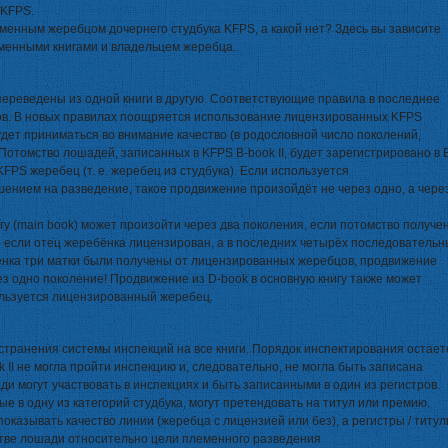
 KFPS.
еменным жеребцом дочернего студбука KFPS, а какой нет? Здесь вы зависите
менными книгами и владельцем жеребца.
переведены из одной книги в другую. Соответствующие правила в последнее
ов. В новых правилах поощряется использование лицензированных KFPS
удет приниматься во внимание качество (в родословной число поколений,
 Потомство лошадей, записанных в KFPS B-book II, будет зарегистрировано в 
FPS жеребец (т. е. жеребец из студбука). Если используется
ением на разведение, такое продвижение произойдёт не через одно, а чере
гу (main book) может произойти через два поколения, если потомство получе
 если отец жеребёнка лицензирован, а в последних четырёх последовательн
нка три матки были получены от лицензированных жеребцов, продвижение
ез одно поколение! Продвижение из D-book в основную книгу также может
ользуется лицензированный жеребец.
странения системы инспекций на все книги. Порядок инспектирования остает
 II не могла пройти инспекцию и, следовательно, не могла быть записана
ди могут участвовать в инспекциях и быть записанными в один из регистров.
ые в одну из категорий студбука, могут претендовать на титул или премию.
 показывать качество линии (жеребца с лицензией или без), а регистры / титу
стве лошади относительно цели племенного разведения