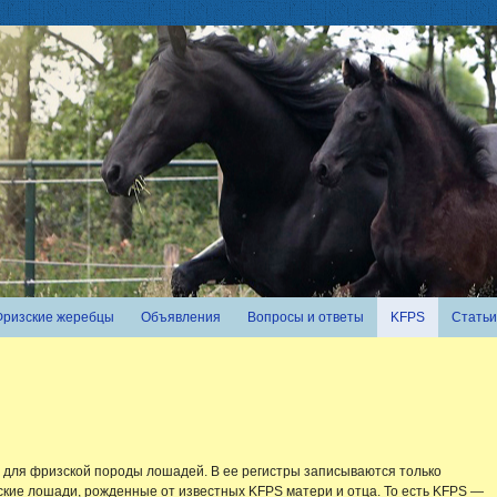
Фризские жеребцы
Объявления
Вопросы и ответы
KFPS
Статьи
для фризской породы лошадей. В ее регистры записываются только
кие лошади, рожденные от известных KFPS матери и отца. То есть KFPS —