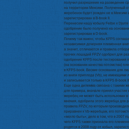
получил разрешение на разведение ср
на территории Мексики. Полученный от 
жеребенок будет рожден не в Мексике и
зарегистрирован в B-book II.
Перенесем нашу кобылу Feitse x Djurr
одобрение было получено на основани
зарегистрирован в D-book.
Почему так важно, чтобы KFPS соглаша
независимая дочерняя племенная книг
а значит, отличаются и правила отбора
прочих лошадей FPZV одобрил для разв
одобрение KFPS после тестирования п
(на основании качества потомства) пл
в KFPS-book. Веские основания для л
из книги приплода (Vb), не имеющими 
и записывается только в KFPS B-book II
Еще одна дилемма связана с такими ж
для примера, вначале принял участие 
жеребец не может быть использован в 
мнения, одобрила этого жеребца для р
правила FPZV, по которым производил
приравнен к Vb-жеребцам, его потомств
«могло быть»; дело в том, что в 2007
чего KFPS также признала его племенн
родятся в 2008 году от кобыл, зарегис