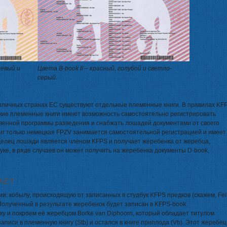
невый и
Цвета B-book II – красный, голубой и светло-
серый.
азличных странах ЕС существуют отдельные племенные книги. В правилах KF
акие племенные книги имеют возможность самостоятельно регистрировать
венной программы разведения и снабжать лошадей документами от своего
ниг только немецкая FPZV занимается самостоятельной регистрацией и имеет
делец лошади является членом KFPS и получает жеребенка от жеребца,
уке, в ряде случаев он может получить на жеребенка документы D-book,
АЕТ
и: кобылу, происходящую от записанных в студбук KFPS предков (скажем, Fei
. Полученный в результате жеребенок будет записан в KFPS-book.
ку и покроем её жеребцом Borke van Diphoorn, который обладает титулом
записи в племенную книгу (Stb) и остался в книге приплода (Vb). Этот жеребец