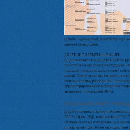
B-book I: оранжевый, рыжевато-корич
светло-серый цвет.
ДОЧЕРНИЕ ПЛЕМЕННЫЕ КНИГИ
В дополнение к голландской KFPS в р
они описаны как дочерние студбуки. Т
лошадей, придерживаться своей собст
имени. Среди всех таких племенных к
свою программу разведения. Если вла
зарегистрированного в дочернем студб
выданные голландской KFPS.
КТО В КАКУЮ КНИГУ ПОПАД
Давайте начнем с очевидной комбинаци
293P x Djurre 284), покрыли Karel 370
Отправим эту же самую кобылу в Мекси
(предикатом) Ster, но не был удостоен 