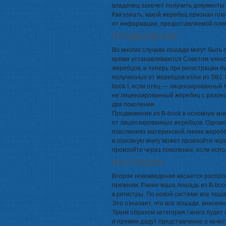
владелец захочет получить документы
Как узнать, какой жеребец признан пл
от информации, предоставляемой пле
ПРОДВИЖЕНИЕ
Во многих случаях лошади могут быть 
время устанавливаются Советом член
жеребцов, и теперь при регистрации б
полученных от жеребцов из/не из Stb).
book I, если отец — лицензированный K
не лицензированный жеребец с разреш
два поколения.
Продвижение из B-book в основную кни
от лицензированных жеребцов. Однако
поколениях материнской линии жеребё
в основную книгу может произойти чер
произойти через поколение, если исп
ИНСПЕКЦИИ
Второе нововведение касается распро
прежним. Ранее ваша лошадь из B-book
в регистры. По новой системе все лоша
Это означает, что все лошади, внесенн
Таким образом категория / книга будет
и премии дадут представление о каче