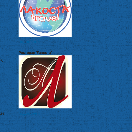
подробней
Ресторан 'Лакоста'
PS
подробней
tse