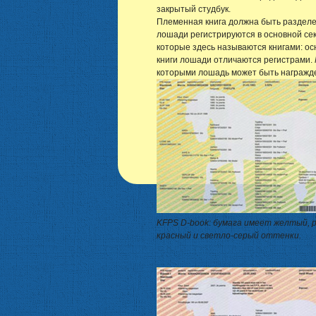
закрытый студбук.
Племенная книга должна быть разделен
лошади регистрируются в основной сек
которые здесь называются книгами: осно
книги лошади отличаются регистрами.
которыми лошадь может быть награжде
KFPS D-book: бумага имеет желтый, 
красный и светло-серый оттенки.