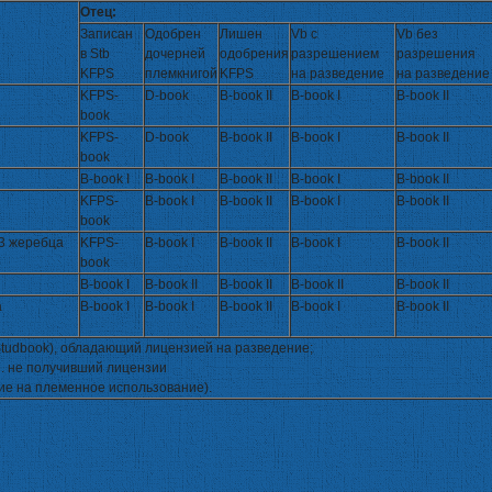
Отец:
Записан
Одобрен
Лишен
Vb с
Vb без
в Stb
дочерней
одобрения
разрешением
разрешения
KFPS
племкнигой
KFPS
на разведение
на разведение
KFPS-
D-book
B-book II
B-book I
B-book II
book
KFPS-
D-book
B-book II
B-book I
B-book II
book
B-book I
B-book I
B-book II
B-book I
B-book II
KFPS-
B-book I
B-book II
B-book I
B-book II
book
 3 жеребца
KFPS-
B-book I
B-book II
B-book I
B-book II
book
B-book I
B-book II
B-book II
B-book II
B-book II
а
B-book I
B-book I
B-book II
B-book I
B-book II
Studbook), обладающий лицензией на разведение;
.е. не получивший лицензии
ие на племенное использование).