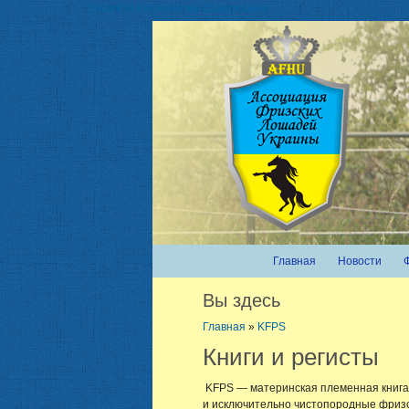
Перейти к основному содержанию
Главная
Новости
Вы здесь
Главная
»
KFPS
Книги и регисты
KFPS — материнская племенная книга 
и исключительно чистопородные фризс