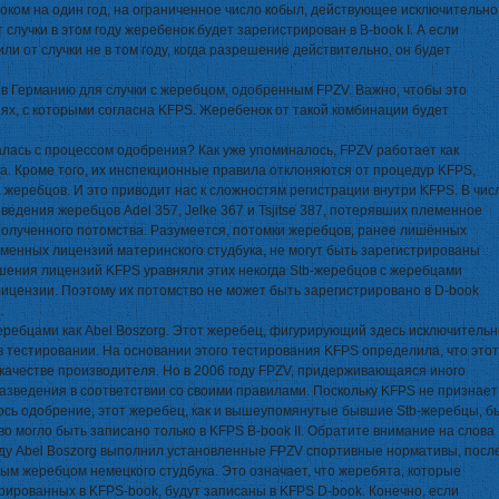
оком на один год, на ограниченное число кобыл, действующее исключительно
случки в этом году жеребенок будет зарегистрирован в B-book I. А если
ли от случки не в том году, когда разрешение действительно, он будет
e в Германию для случки с жеребцом, одобренным FPZV. Важно, чтобы это
ях, с которыми согласна KFPS. Жеребенок от такой комбинации будет
лась с процессом одобрения? Как уже упоминалось, FPZV работает как
а. Кроме того, их инспекционные правила отклоняются от процедур KFPS,
 жеребцов. И это приводит нас к сложностям регистрации внутри KFPS. В чис
едения жеребцов Adel 357, Jelke 367 и Tsjitse 387, потерявших племенное
олученного потомства. Разумеется, потомки жеребцов, ранее лишённых
еменных лицензий материнского студбука, не могут быть зарегистрированы
ишения лицензий KFPS уравняли этих некогда Stb-жеребцов с жеребцами
лицензии. Поэтому их потомство не может быть зарегистрировано в D-book
.
еребцами как Abel Boszorg. Этот жеребец, фигурирующий здесь исключительн
в тестировании. На основании этого тестирования KFPS определила, что этот
качестве производителя. Но в 2006 году FPZV, придерживающаяся иного
азведения в соответствии со своими правилами. Поскольку KFPS не признает
ось одобрение, этот жеребец, как и вышеупомянутые бывшие Stb-жеребцы, б
о могло быть записано только в KFPS B-book II. Обратите внимание на слова
 году Abel Boszorg выполнил установленные FPZV спортивные нормативы, посл
ым жеребцом немецкого студбука. Это означает, что жеребята, которые
трированных в KFPS-book, будут записаны в KFPS D-book. Конечно, если