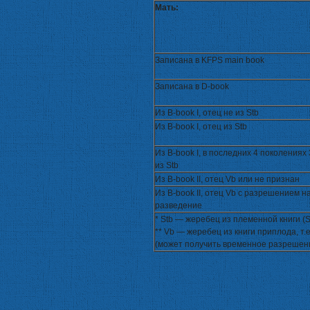
Мать:
Записана в KFPS main book
Записана в D-book
Из B-book I, отец не из Stb
Из B-book I, отец из Stb
Из B-book I, в последних 4 поколениях
из Stb
Из B-book II, отец Vb или не признан
Из B-book II, отец Vb с разрешением н
разведение
* Stb — жеребец из племенной книги (
** Vb — жеребец из книги приплода, т
(может получить временное разрешен