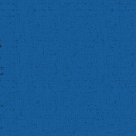
B-
з
но
ых
ся
лы