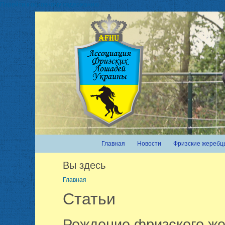
Перейти к основному содержанию
Главная
Новости
Фризские жеребц
Вы здесь
Главная
Статьи
Рождение фризского ж