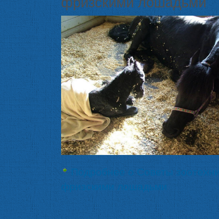
фризскими лошадьми
Подробнее
о Советы зоотехни
фризскими лошадьми